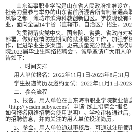
山东海事职业学院是山东省人民政府批准设立
社会力量参与举办的山东省首所混合所有制普通高
风筝之都
—
潍坊市滨海科教创新园区。
学
校现设有
6
业，面向全国
1
4
个省（
直辖
市、自治区）招生，
202
为贯彻落实党中央、国务院、省委、省政府对
部署，做好疫情防控期间的就业服务工作，加强学
作，促进毕业生多渠道、更高质量充分就业，我校
院
2023
届毕业生
网络招聘会
”
，诚挚邀请广大用人单
告如下：
一、时间安排
用人单位报名：
202
2
年
11
月
1
日
-2023
年
8
月
31
月
学生投递简历及邀约面试：
202
2
年
11
月
1
日
-202
二、参会流程
1
、报名。用人单位在山东海事职业学院就业信
（
http://jycsdm.sdbys.com/
）申请
“
线上招聘会
”
报名
如何报名网络招聘会使用说明）。学校审核通过后
的招聘信息，并向关注的用人单位投递简历。
2
、参会。用人单位通过审核后，可通过注册使