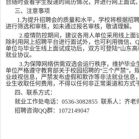
台随时查看学生投递的简历情况，并进行网上面试
三、注意事项
1.
为提升招聘会的质量和水平，学校将根据招
进行筛选和审核，如未通过报名审核，敬请理解。
2.
疫情防控期间，建议各用人单位采用线上面
除利用网上招聘平台进行面试外，也可利用微信、
单位与毕业生线上面试成功后，双方可登陆
“
山东高
就业协议。
3.
为保障网络供需双选会运行秩序，维护毕业
单位严格遵守教育部关于校园招聘的
“
三个严禁
”
，
业歧视信息，严禁发布虚假和欺诈等非法就业信息
业生收取任何费用，不得以任何非正常渠道和方式
四、联系方式：
就业工作处电话：
0536-
3082855
联系人：齐老
招聘咨询
QQ
群：
1072149047