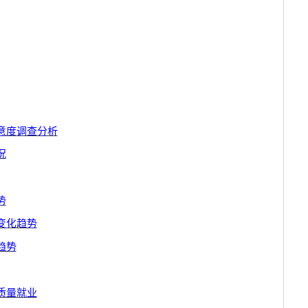
意度调查分析
况
势
变化趋势
趋势
质量就业