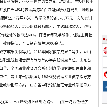
职专科院校，坐落于世界风筝之都
--潍坊市。主校区位于
开放口岸--潍坊森达美港和白浪河游艇旅游码头，地理位
面积22.4万平方米，教学仪器设备6761万元，实验实训
任教师262人，高级职称教师55人，中级职称27人，双师
工作经验的教师达60%。打造青年教学能手、课程主讲教
教师梯队，全日制在校生10000余人。
育教学成果奖特等奖，2018年国家教学成果二等奖，系山
省职业院校混合所有制改革办学实践试点单位、山东省
单位、全国职业教育混合所有制办学研究联盟理事长和
单位；是山东省高职国际邮轮乘务管理专业教学指导方
业教学指导方案、山东省中职轮机管理专业教学指导方
洋强国”、“21世纪海上丝绸之路”、“山东半岛蓝色经济