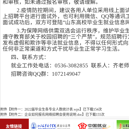
和审核，如未通过报名审核，敬请理解。
2.
疫情防控期间，建议各用人单位采用线上面
上招聘平台进行面试外，也可利用微信、
QQ
等通讯
面试成功后，双方可登陆
“
山东高校毕业生就业信息
3.
为保障网络供需双选会运行秩序，维护毕业
遵守教育部关于校园招聘的
“
三个严禁
”
，规范招聘行
发布虚假和欺诈等非法就业信息，不得以任何形式向
任何非正常渠道和方式干扰毕业生正常学习生活。
四、联系方式：
就业工作处电话：
0536-
3082855
联系人：齐老
招聘咨询
QQ
群：
1072149047
附件【
附件一：2022届毕业生各专业人数统计表.wps
】
已下载
154
次
附件【
附件二：企业如何报名网络招聘会使用说明.doc
】
已下载
155
次
友情链接