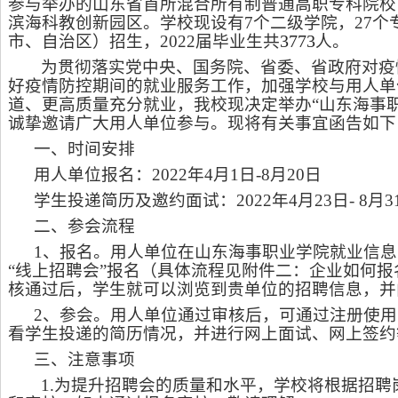
参与举办的山东省首所混合所有制普通高职专科院校
滨海科教创新园区。
学
校现设有
7
个二级学院，
27
个
377
3
市、自治区）招生，
202
2
届毕业生共
人。
为贯彻落实党中央、国务院、省委、省政府对疫
好疫情防控期间的就业服务工作，加强学校与用人单
道、更高质量充分就业，我校现决定举办
“
山东海事
诚挚邀请广大用人单位参与。现将有关事宜函告如下
一、时间安排
用人单位报名：
202
2
年
4
月
1
日
-8
月
20
日
学生投递简历及邀约面试：
202
2
年
4
月
23
日
-
8
月
3
二、参会流程
1
、报名。用人单位在山东海事职业学院就业信息
“
线上招聘会
”
报名（具体流程见附件
二
：企业如何报
核通过后，学生就可以浏览到贵单位的招聘信息，并
2
、参会。用人单位通过审核后，可通过注册使用
看学生投递的简历情况，并进行网上面试、网上签约
三、注意事项
1.
为提升招聘会的质量和水平，学校将根据招聘