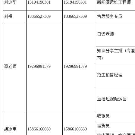
刘少华
15194196301
15194196301
新能源运维工程师
刘祺
18366527309
18366527309
售后服务专员
日语老师
知识分享主播（专兼
可）
谭老师
19296991579
19296991579
招生销售经理
直播短视频运营
收银员
理货员
胡冰宇
15866166660
15866166660