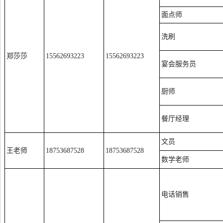
面点师
洗刷
郑莎莎
15562693223
15562693223
宴会服务员
厨师
餐厅经理
文员
王老师
18753687528
18753687528
数学老师
电话销售