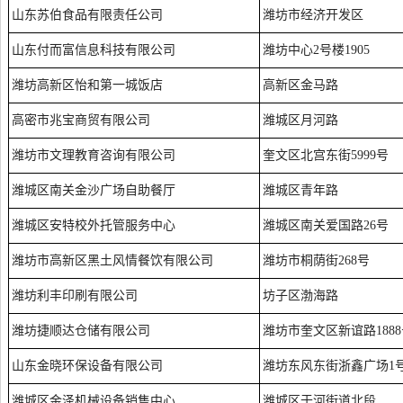
山东苏伯食品有限责任公司
潍坊市经济开发区
山东付而富信息科技有限公司
潍坊中心2号楼1905
潍坊高新区怡和第一城饭店
高新区金马路
高密市兆宝商贸有限公司
潍城区月河路
潍坊市文理教育咨询有限公司
奎文区北宫东街5999号
潍城区南关金沙广场自助餐厅
潍城区青年路
潍城区安特校外托管服务中心
潍城区南关爱国路26号
潍坊市高新区黑土风情餐饮有限公司
潍坊市桐荫街268号
潍坊利丰印刷有限公司
坊子区渤海路
潍坊捷顺达仓储有限公司
潍坊市奎文区新谊路1888
山东金晓环保设备有限公司
潍坊东风东街浙鑫广场1
潍城区金泽机械设备销售中心
潍城区于河街道北段