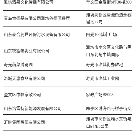
潍坊清泉文化传播有限公司
奎文区金融街b座30楼300
潍坊高新区清池街道永春
青岛肯德基有限公司潍坊谷德茂餐厅
街7977号
山东泰合润世环保污水设备有限公司
阳光100城市广场
潍坊市奎文区文化路与民
山东牧塞黎乳业有限公司
口东北角中城国际
寿光蔬菜博览园
寿光市洛城街办驻地
洛城天惠食品有限公司
寿光市洛城工业园
奎文区巾帼家政公司
家政广场B8008
山东洛雷特新能源发展有限公司
寒亭区渤海路与祥亭街交
潍坊市高新区潍水东街与
汇胜集团股份有限公司
口向东3公里