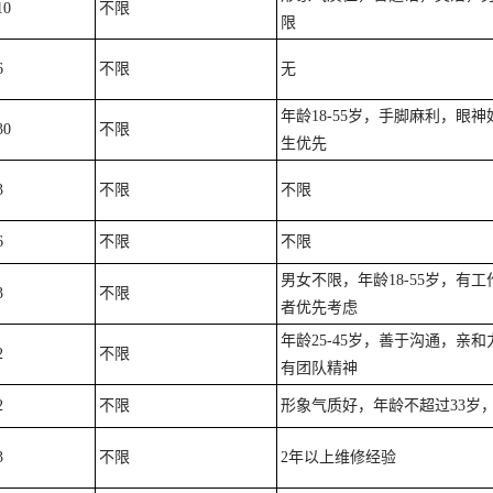
10
不限
限
6
不限
无
年龄18-55岁，手脚麻利，眼神
30
不限
生优先
3
不限
不限
6
不限
不限
男女不限，年龄18-55岁，有工
3
不限
者优先考虑
年龄25-45岁，善于沟通，亲和
2
不限
有团队精神
2
不限
形象气质好，年龄不超过33岁
3
不限
2年以上维修经验