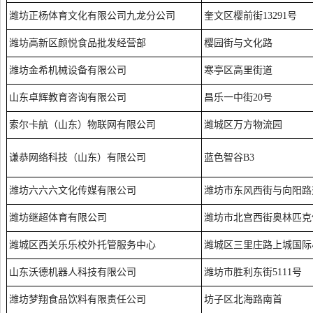
潍坊正杨体育文化有限公司九龙分公司
奎文区樱前街13291号
潍坊高新区颜悦食品批发经营部
樱园街与文化路
潍坊金希机械设备有限公司
寒亭区高里街道
山东卓辉教育咨询有限公司
昌乐一中街20号
索尔卡航（山东）物联网有限公司
潍城区万方物流园
谦恭网络科技（山东）有限公司
蓝色智谷B3
潍坊六六六文化传媒有限公司
潍坊市东风西街与向阳路
潍坊继超体育有限公司
潍坊市北宫西街奥林匹克
潍城区西关乐乐校外托管服务中心
潍城区三里庄路上城国际
山东沃德机器人科技有限公司
潍坊市胜利东街5111号
潍坊梦翔食品饮料有限责任公司
坊子区北海路南首