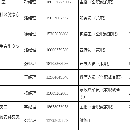
6室
孙经理
186 5368 4096
主播（全职或兼职）
社区健康东
潘经理
15653607332
服务员（兼职）
徐经理
15265650808
包装工（全职或兼职）
生东街交叉
潘经理
16606379586
宣传员（兼职）
张经理
18105363986
布展人员（兼职）
王经理
13964649546
餐厅人员（全职或兼职）
家政派单员（兼职或全
杨经理
15689262003
职）
叉口
李经理
18678073958
主播（全职或兼职）
潍安路交叉
张经理
13793633859
维修工