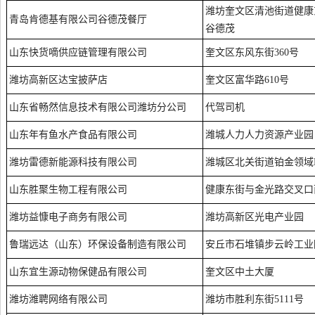
潍坊奎文区清池街道健康东
青岛肯德基有限公司谷德茂餐厅
谷德茂
山东快货嘀供应链管理有限公司
奎文区东风东街360号
潍坊高新区达宝披萨店
奎文区富华路610号
山东省畅然信息技术有限公司潍坊分公司
代驾司机
山东年有鱼水产食品有限公司
潍城人力人力资源产业园
潍坊雷德新能源科技有限公司
潍城区北关街道铂金领域
山东胜聚生物工程有限公司
健康东街与金光路交叉口
潍坊益慷电子商务有限公司
潍坊高新区光电产业园
鲁瑞远达（山东）环保设备制造有限公司
安丘市石堆镇步云岭工业
山东宜生源动物保健品有限公司
奎文区中土大厦
潍坊潍聘网络有限公司
潍坊市胜利东街5111号