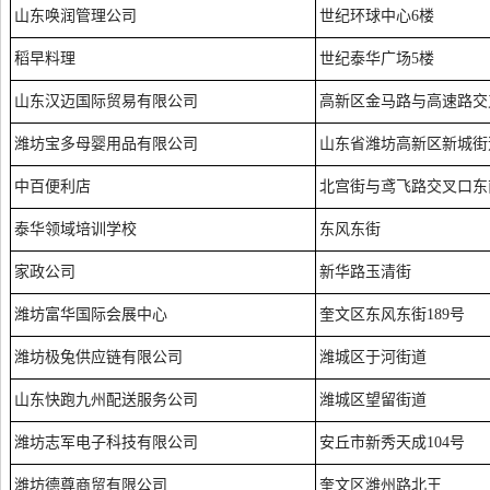
山东唤润管理公司
世纪环球中心6楼
稻早料理
世纪泰华广场5楼
山东汉迈国际贸易有限公司
高新区金马路与高速路交
潍坊宝多母婴用品有限公司
山东省潍坊高新区新城街
中百便利店
北宫街与鸢飞路交叉口东
泰华领域培训学校
东风东街
家政公司
新华路玉清街
潍坊富华国际会展中心
奎文区东风东街189号
潍坊极兔供应链有限公司
潍城区于河街道
山东快跑九州配送服务公司
潍城区望留街道
潍坊志军电子科技有限公司
安丘市新秀天成104号
潍坊德尊商贸有限公司
奎文区潍州路北王